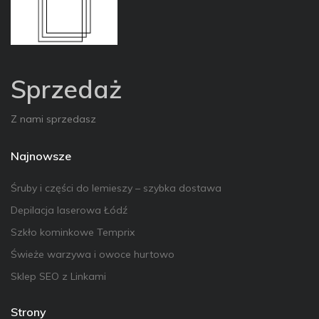
Sprzedaż
Z nami sprzedasz
Najnowsze
Śruby i części do lemieszy – szybka dostawa
Depilacja laserowa Łódź
Szkło kominkowe Temprix
Świeże warzywa i owoce hurtowo
Sklep SEO z Linkami
Strony