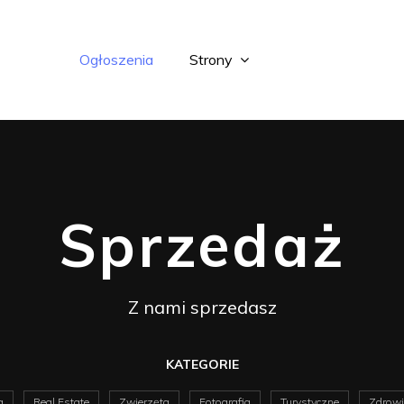
Ogłoszenia
Strony
Sprzedaż
Z nami sprzedasz
KATEGORIE
a
Real Estate
Zwierzęta
Fotografia
Turystyczne
Zdrowi