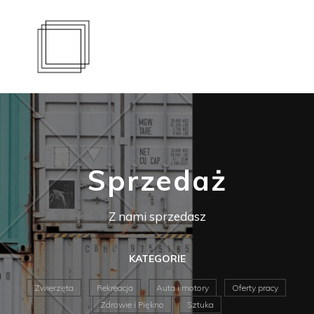
Sprzedaż
Z nami sprzedasz
KATEGORIE
Zwierzęta
Rekreacja
Auta i motory
Oferty pracy
Zdrowie i Piękno
Sztuka