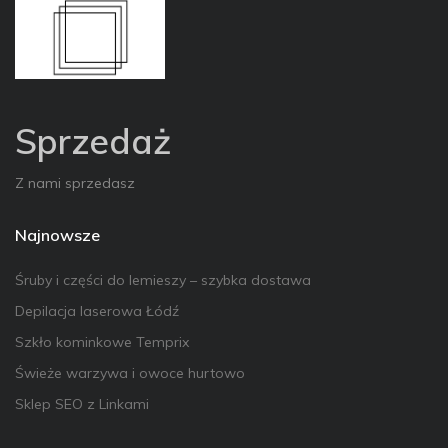
Sprzedaż
Z nami sprzedasz
Najnowsze
Śruby i części do lemieszy – szybka dostawa
Depilacja laserowa Łódź
Szkło kominkowe Temprix
Świeże warzywa i owoce hurtowo
Sklep SEO z Linkami