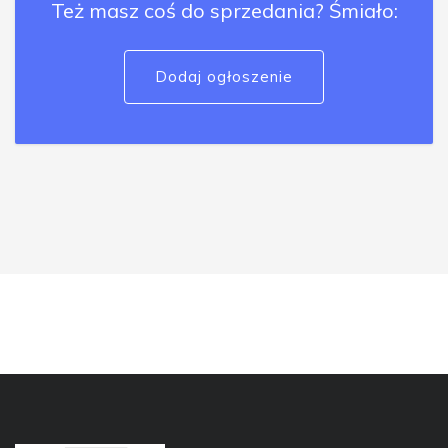
Też masz coś do sprzedania? Śmiało:
Dodaj ogłoszenie