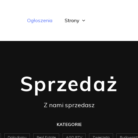
Ogłoszenia
Strony
Sprzedaż
Z nami sprzedasz
KATEGORIE
Dala domu
Real Estate
AGD RTV
Zwierzęta
Budownict