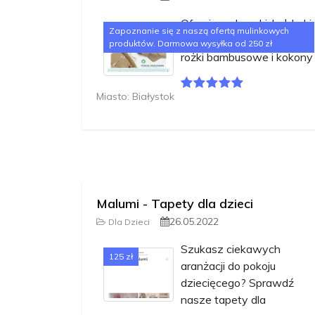
Oferujemy kocyki, kołderki,
Zapoznanie się z naszą ofertą mulinkowych
poduszki bawełniane,
produktów. Darmowa wysyłka od 250 zł
rożki bambusowe i kokony
Miasto: Białystok
Malumi - Tapety dla dzieci
26.05.2022
Dla Dzieci
Szukasz ciekawych
125 zł
aranżacji do pokoju
dziecięcego? Sprawdź
nasze tapety dla