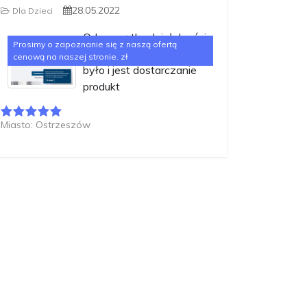
28.05.2022
Dla Dzieci
Od początku działalności
Prosimy o zapoznanie się z naszą ofertą
celem byMAMO-TATO
cenową na naszej stronie. zł
było i jest dostarczanie
produkt
Miasto: Ostrzeszów