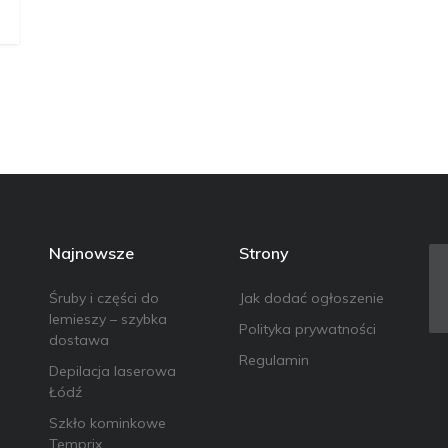
Najnowsze
Strony
Śruby i części do
Jak dodać ogłoszenie
lemieszy – szybka
Polityka prywatności
dostawa
Regulamin
Depilacja laserowa
Łódź
Szkło kominkowe
Temprix