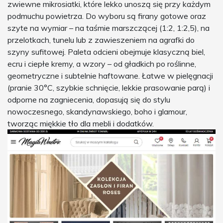
zwiewne mikrosiatki, które lekko unoszą się przy każdym
podmuchu powietrza. Do wyboru są firany gotowe oraz
szyte na wymiar – na taśmie marszczącej (1:2, 1:2,5), na
przelotkach, tunelu lub z zawieszeniem na agrafki do
szyny sufitowej. Paleta odcieni obejmuje klasyczną biel,
ecru i ciepłe kremy, a wzory – od gładkich po roślinne,
geometryczne i subtelnie haftowane. Łatwe w pielęgnacji
(pranie 30°C, szybkie schnięcie, lekkie prasowanie parą) i
odporne na zagniecenia, dopasują się do stylu
nowoczesnego, skandynawskiego, boho i glamour,
tworząc miękkie tło dla mebli i dodatków.