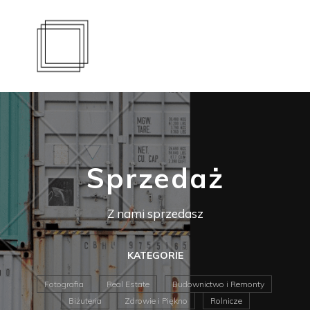
Sprzedaż
Z nami sprzedasz
KATEGORIE
Fotografia
Real Estate
Budownictwo i Remonty
Biżuteria
Zdrowie i Piękno
Rolnicze