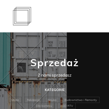
Sprzedaż
Z nami sprzedasz
KATEGORIE
Moda
Rekreacja
Nauka
Budownictwo i Remonty
Dla biznesu
AGD RTV