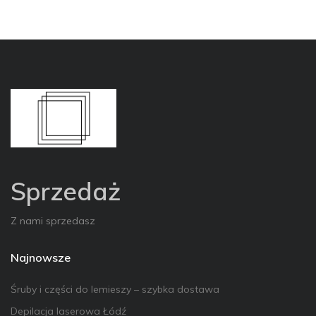
Sprzedaż
Z nami sprzedasz
Najnowsze
Śruby i części do lemieszy – szybka dostawa
Depilacja laserowa Łódź