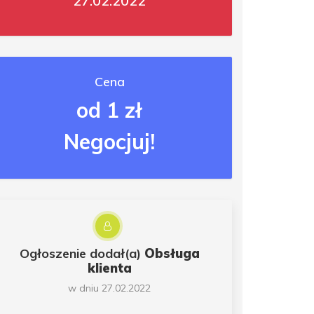
27.02.2022
Cena
od 1 zł
Negocjuj!
Ogłoszenie dodał(a)
Obsługa
klienta
w dniu 27.02.2022