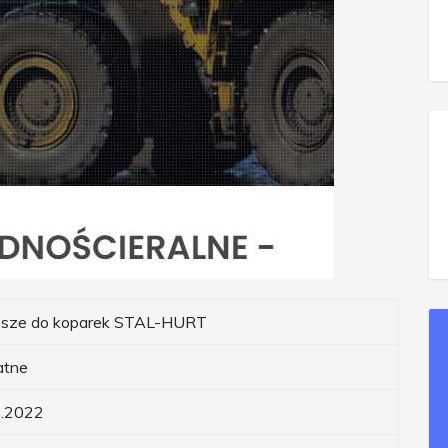
esze do koparek STAL-HURT
atne
2.2022