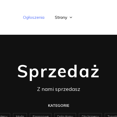
Ogłoszenia
Strony
Sprzedaż
Z nami sprzedasz
KATEGORIE
atesy
Moda
Finansowe
Dala domu
Dla biznesu
Turyst