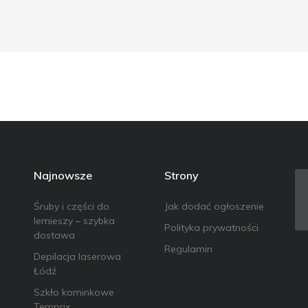
Najnowsze
Strony
Śruby i części do
Jak dodać ogłoszenie
lemieszy – szybka
Polityka prywatności
dostawa
Regulamin
Depilacja laserowa
Łódź
Szkło kominkowe
Temprix