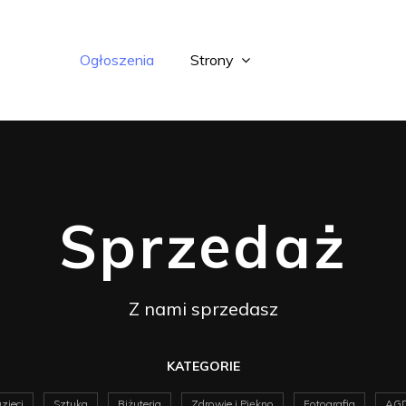
Ogłoszenia
Strony
Sprzedaż
Z nami sprzedasz
KATEGORIE
zieci
Sztuka
Biżuteria
Zdrowie i Piękno
Fotografia
AGD