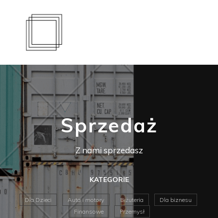
Sprzedaż
Z nami sprzedasz
KATEGORIE
Dla Dzieci
Auta i motory
Biżuteria
Dla biznesu
Finansowe
Przemysł