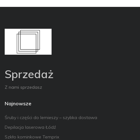
Sprzedaż
Z nami sprzedasz
Najnowsze
Śruby i części do lemieszy – szybka dostawa
Depilacja laserowa Łódź
Szkło kominkowe Temprix