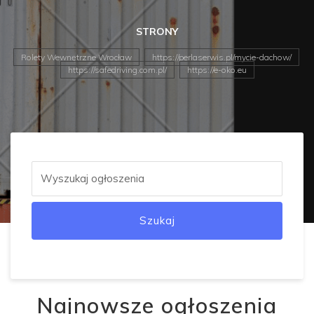
STRONY
Rolety Wewnętrzne Wrocław
https://perlaserwis.pl/mycie-dachow/
https://safedriving.com.pl/
https://e-oko.eu
Szukaj
Najnowsze ogłoszenia