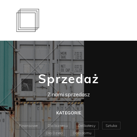
Sprzedaż
Z nami sprzedasz
KATEGORIE
Finansowe
Dla biznesu
Delikatesy
Sztuka
Dla Dzieci
Dala domu