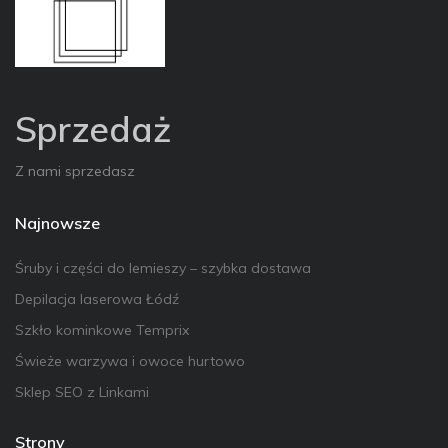
Sprzedaż
Z nami sprzedasz
Najnowsze
Śruby i części do lemieszy – szybka dostawa
Depilacja laserowa Łódź
Szkło kominkowe Temprix
Świeże warzywa i owoce hurtowo
Sklep SEO z Linkami
Strony