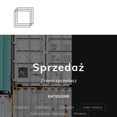
Sprzedaż
Z nami sprzedasz
KATEGORIE
Przemysł
Delikatesy
Zwierzęta
Auta i motory
Budownictwo i Remonty
Biżuteria