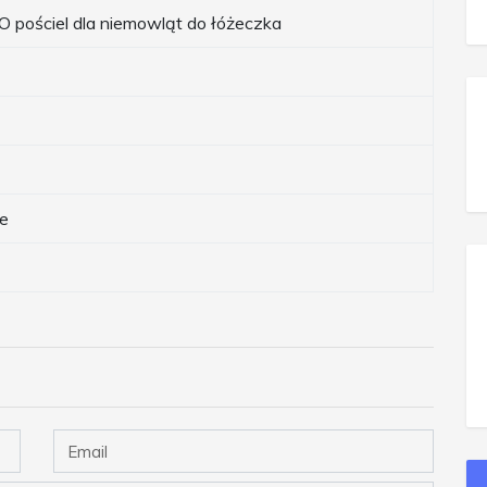
ościel dla niemowląt do łóżeczka
ie