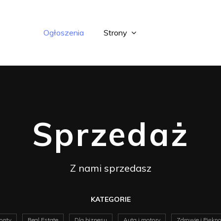
Ogłoszenia
Strony
Sprzedaż
Z nami sprzedasz
KATEGORIE
onty
Real Estate
Dla biznesu
Auta i motory
Zdrowie i Piękn