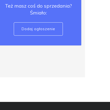
Też masz coś do sprzedania?
Śmiało:
Dodaj ogłoszenie