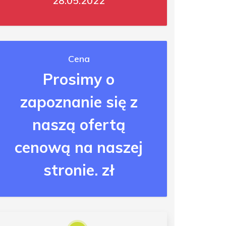
28.05.2022
Cena
Prosimy o
zapoznanie się z
naszą ofertą
cenową na naszej
stronie. zł