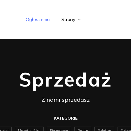
Ogłoszenia
Strony
Sprzedaż
Z nami sprzedasz
KATEGORIE
emysł
Muzyka i Film
Finansowe
Granie
Rolnicze
Fotogr