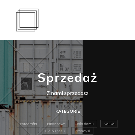
Sprzedaż
Z nami sprzedasz
KATEGORIE
Fotografia
Finansowe
Dala domu
Nauka
Dla biznesu
Przemysł